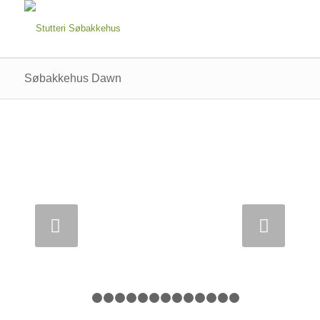
Søbakkehus Dawn
Next
1
2
3
4
5
6
7
8
9
10
11
12
13
14