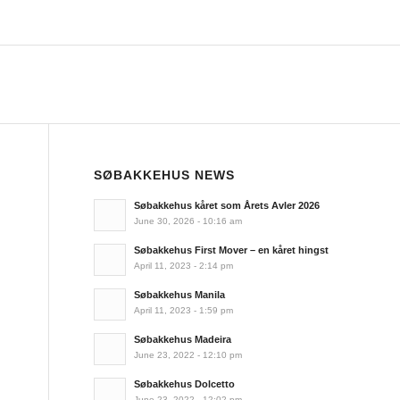
SØBAKKEHUS NEWS
Søbakkehus kåret som Årets Avler 2026
June 30, 2026 - 10:16 am
Søbakkehus First Mover – en kåret hingst
April 11, 2023 - 2:14 pm
Søbakkehus Manila
April 11, 2023 - 1:59 pm
Søbakkehus Madeira
June 23, 2022 - 12:10 pm
Søbakkehus Dolcetto
June 23, 2022 - 12:02 pm