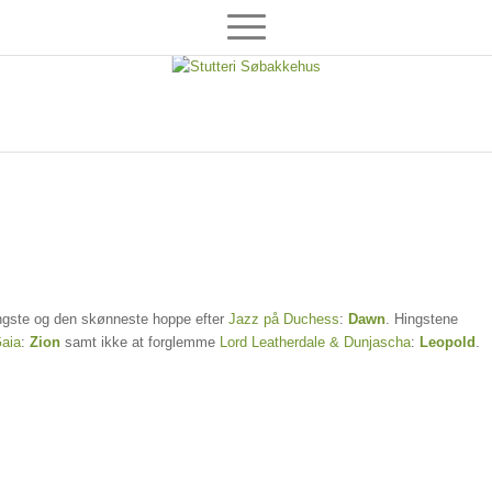
e hingste og den skønneste hoppe efter
Jazz på Duchess
:
Dawn
. Hingstene
aia
:
Zion
samt ikke at forglemme
Lord Leatherdale & Dunjascha
:
Leopold
.