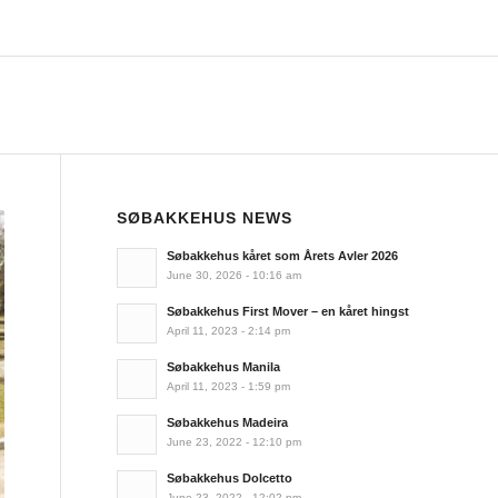
SØBAKKEHUS NEWS
Søbakkehus kåret som Årets Avler 2026
June 30, 2026 - 10:16 am
Søbakkehus First Mover – en kåret hingst
April 11, 2023 - 2:14 pm
Søbakkehus Manila
April 11, 2023 - 1:59 pm
Søbakkehus Madeira
June 23, 2022 - 12:10 pm
Søbakkehus Dolcetto
June 23, 2022 - 12:02 pm