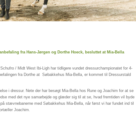
 anbefaling fra Hans-Jørgen og Dorthe Hoeck, besluttet at Mia-Bella
hufro / Midt West Ibi-Ligh har tidligere vundet dressurchampionatet for 4-
befalingen fra Dorthe at Søbakkehus Mia-Bella, er kommet til Dressurstald
else i dressur. Nete der har besøgt Mia-Bella hos Rune og Joachim for at se
redse med det nye samarbejde og glæder sig til at se, hvad fremtiden vil byde
på stævnebanerne med Søbakkehus Mia-Bella, når først vi har fundet ind til
fortæller Joachim.