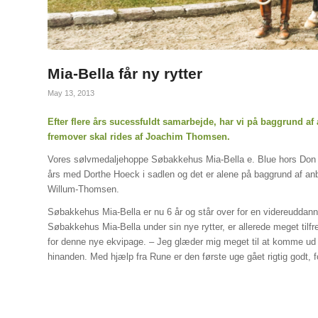
Mia-Bella får ny rytter
May 13, 2013
Efter flere års sucessfuldt samarbejde, har vi på baggrund af
fremover skal rides af Joachim Thomsen.
Vores sølvmedaljehoppe Søbakkehus Mia-Bella e. Blue hors Don Sc
års med Dorthe Hoeck i sadlen og det er alene på baggrund af an
Willum-Thomsen.
Søbakkehus Mia-Bella er nu 6 år og står over for en videreuddann
Søbakkehus Mia-Bella under sin nye rytter, er allerede meget tilf
for denne nye ekvipage. – Jeg glæder mig meget til at komme ud 
hinanden. Med hjælp fra Rune er den første uge gået rigtig godt, 